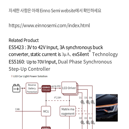
자세한 사항은 아래 Einno Semi website에서 확인하세요
https://www.einnosemi.com/index.html
Related Product
ES5423 : 3V to 42V Input, 3A synchronous buck
®
converter, static current is
exSilent
Technology
3μA,
ES5160:
Input,
Dual Phase Synchronous
Up to 70V
Step-Up Controller